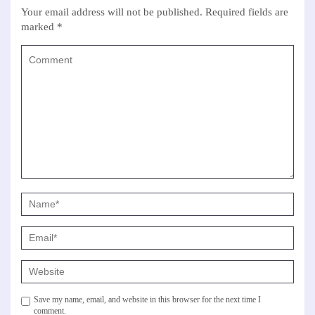
Your email address will not be published.
Required fields are
marked
*
Save my name, email, and website in this browser for the next time I
comment.