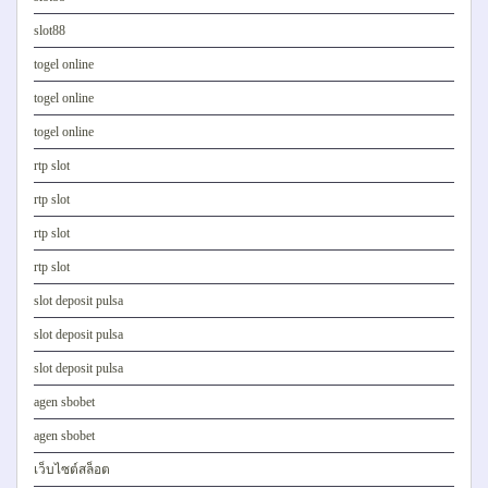
slot88
togel online
togel online
togel online
rtp slot
rtp slot
rtp slot
rtp slot
slot deposit pulsa
slot deposit pulsa
slot deposit pulsa
agen sbobet
agen sbobet
เว็บไซต์สล็อต