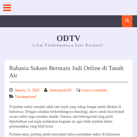
Skip
to
content
Search
ODTV
Lihat Perbedaannya Saat Bermain!
Rahasia Sukses Bermain Judi Online di Tanah
Air
January 21, 2026
bettermacaw95
Leave a comment
Uncategorized
Perjudian online menjadi salah satu topik yang cukup hangat untuk dibahas di
Indonesia. Dengan semakin berkembangnya teknologi, akses untuk bisa berjudi
secara online juga semakin mudah. Namun, ada beberapa hal yang perlu
diperhatikan saat ingin melakukan kegiatan ini agar tidak terjebak dalam
permasalahan yang lebih besar.
Pertama-tama, penting untuk menyadari bahwa perjudian online di Indonesia