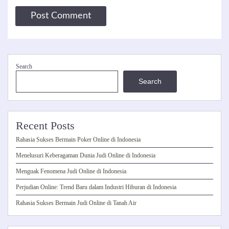
Search
Search
Recent Posts
Rahasia Sukses Bermain Poker Online di Indonesia
Menelusuri Keberagaman Dunia Judi Online di Indonesia
Menguak Fenomena Judi Online di Indonesia
Perjudian Online: Trend Baru dalam Industri Hiburan di Indonesia
Rahasia Sukses Bermain Judi Online di Tanah Air