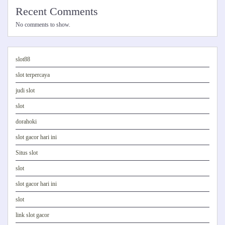
Recent Comments
No comments to show.
slot88
slot terpercaya
judi slot
slot
dorahoki
slot gacor hari ini
Situs slot
slot
slot gacor hari ini
slot
link slot gacor