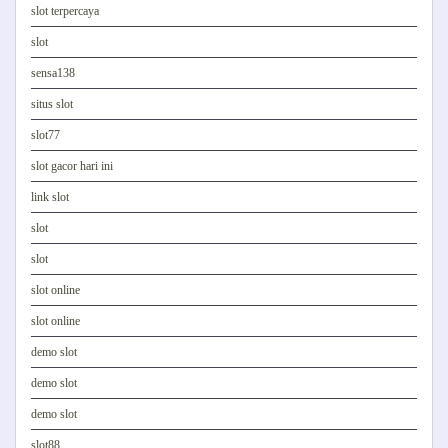
slot terpercaya
slot
sensa138
situs slot
slot77
slot gacor hari ini
link slot
slot
slot
slot online
slot online
demo slot
demo slot
demo slot
slot88