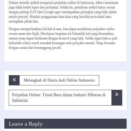
Dalam menulis artikel mengenai perjudian online di Indonesia, faktor keamanan
juga tidak boleh luput dari perhatian. Selain itu, penulisan artikel harus sesuai
dengan prinsip EAT dari Google agar mendapatkan peringkat yang baik dalam
mesin pencari. Hindari penggunaan kata-kata yang bersifat provokatif atau
merugikan pihak lain.
Dengan memperhatikan hal-hal di atas, kita dapat menikmati perjudian online
secara aman dan bijak. Meskipun kegiatan ini bukanlah hal yang disarankan,
namun tetap dapat dinikmati dengan kontrol yang baik. Selalu ingat bahwa judi
bukanlah solusi untuk masalah keuangan atau penyakit mental. Tetap bermain
dengan santai dan bertanggung jawab.
Post
Melangkah di Dunia Judi Online Indonesia
navigation
Perjudian Online: Trend Baru dalam Industri Hiburan di
Indonesia
Leave a Reply