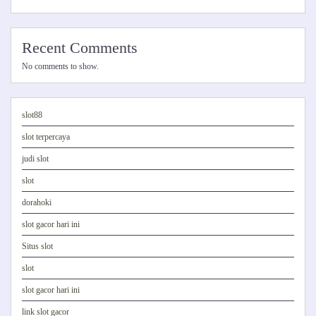
Recent Comments
No comments to show.
slot88
slot terpercaya
judi slot
slot
dorahoki
slot gacor hari ini
Situs slot
slot
slot gacor hari ini
link slot gacor