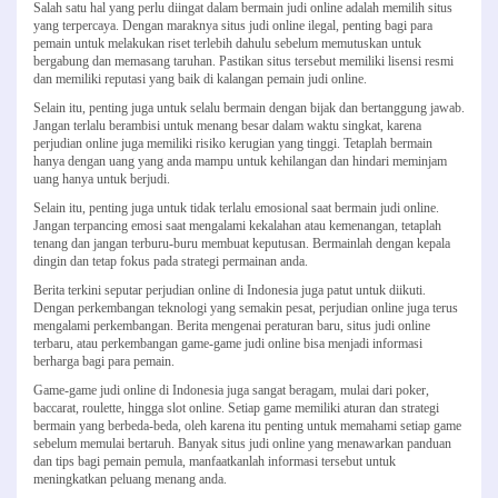
Salah satu hal yang perlu diingat dalam bermain judi online adalah memilih situs
yang terpercaya. Dengan maraknya situs judi online ilegal, penting bagi para
pemain untuk melakukan riset terlebih dahulu sebelum memutuskan untuk
bergabung dan memasang taruhan. Pastikan situs tersebut memiliki lisensi resmi
dan memiliki reputasi yang baik di kalangan pemain judi online.
Selain itu, penting juga untuk selalu bermain dengan bijak dan bertanggung jawab.
Jangan terlalu berambisi untuk menang besar dalam waktu singkat, karena
perjudian online juga memiliki risiko kerugian yang tinggi. Tetaplah bermain
hanya dengan uang yang anda mampu untuk kehilangan dan hindari meminjam
uang hanya untuk berjudi.
Selain itu, penting juga untuk tidak terlalu emosional saat bermain judi online.
Jangan terpancing emosi saat mengalami kekalahan atau kemenangan, tetaplah
tenang dan jangan terburu-buru membuat keputusan. Bermainlah dengan kepala
dingin dan tetap fokus pada strategi permainan anda.
Berita terkini seputar perjudian online di Indonesia juga patut untuk diikuti.
Dengan perkembangan teknologi yang semakin pesat, perjudian online juga terus
mengalami perkembangan. Berita mengenai peraturan baru, situs judi online
terbaru, atau perkembangan game-game judi online bisa menjadi informasi
berharga bagi para pemain.
Game-game judi online di Indonesia juga sangat beragam, mulai dari poker,
baccarat, roulette, hingga slot online. Setiap game memiliki aturan dan strategi
bermain yang berbeda-beda, oleh karena itu penting untuk memahami setiap game
sebelum memulai bertaruh. Banyak situs judi online yang menawarkan panduan
dan tips bagi pemain pemula, manfaatkanlah informasi tersebut untuk
meningkatkan peluang menang anda.