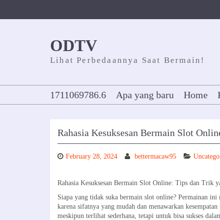
Skip
to
content
ODTV
Lihat Perbedaannya Saat Bermain!
1711069786.6
Apa yang baru
Home
Rahasia Kesuksesan Bermain Slot Online
February 28, 2024
bettermacaw95
Uncatego
Rahasia Kesuksesan Bermain Slot Online: Tips dan Trik 
Siapa yang tidak suka bermain slot online? Permainan ini
karena sifatnya yang mudah dan menawarkan kesempatan
meskipun terlihat sederhana, tetapi untuk bisa sukses dal