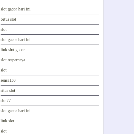
slot gacor hari ini
Situs slot
slot
slot gacor hari ini
link slot gacor
slot terpercaya
slot
sensa138
situs slot
slot77
slot gacor hari ini
link slot
slot