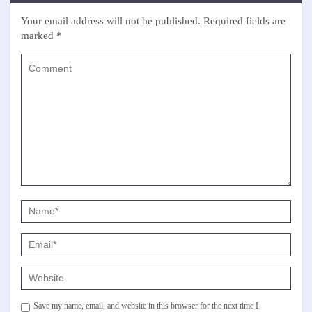
Your email address will not be published.
Required fields are
marked
*
Save my name, email, and website in this browser for the next time I