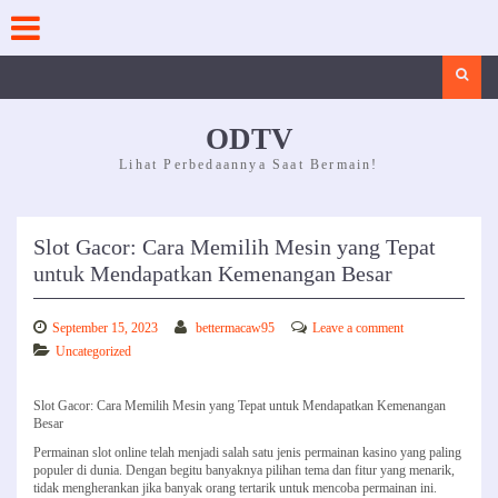
Skip
to
content
Search
ODTV
Lihat Perbedaannya Saat Bermain!
Slot Gacor: Cara Memilih Mesin yang Tepat
untuk Mendapatkan Kemenangan Besar
September 15, 2023
bettermacaw95
Leave a comment
Uncategorized
Slot Gacor: Cara Memilih Mesin yang Tepat untuk Mendapatkan Kemenangan
Besar
Permainan slot online telah menjadi salah satu jenis permainan kasino yang paling
populer di dunia. Dengan begitu banyaknya pilihan tema dan fitur yang menarik,
tidak mengherankan jika banyak orang tertarik untuk mencoba permainan ini.