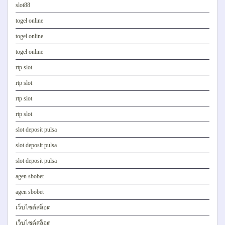
slot88
togel online
togel online
togel online
rtp slot
rtp slot
rtp slot
rtp slot
slot deposit pulsa
slot deposit pulsa
slot deposit pulsa
agen sbobet
agen sbobet
เว็บไซต์สล็อต
เว็บไซต์สล็อต