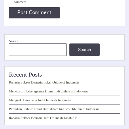
comment.
Search
Search
Recent Posts
Rahasia Sukses Bermain Poker Online di Indonesia
Menelusuri Keberagaman Dunia Judi Online di Indonesia
Menguak Fenomena Judi Online di Indonesia
Perjudian Online: Trend Baru dalam Industri Hiburan di Indonesia
Rahasia Sukses Bermain Judi Online di Tanah Air