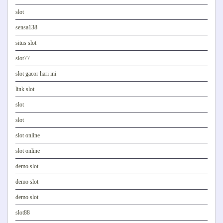
slot
sensa138
situs slot
slot77
slot gacor hari ini
link slot
slot
slot
slot online
slot online
demo slot
demo slot
demo slot
slot88