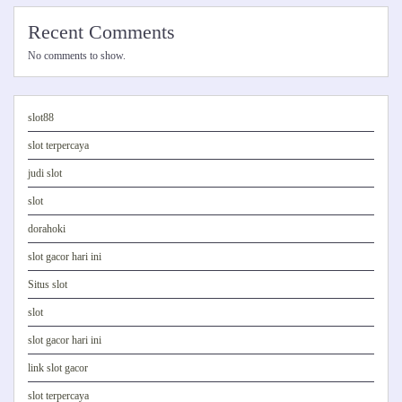
Recent Comments
No comments to show.
slot88
slot terpercaya
judi slot
slot
dorahoki
slot gacor hari ini
Situs slot
slot
slot gacor hari ini
link slot gacor
slot terpercaya