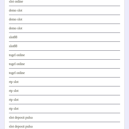
slot online
demo slot
demo slot
demo slot
slot88
slot88
togel online
togel online
togel online
rtp slot
rtp slot
rtp slot
rtp slot
slot deposit pulsa
slot deposit pulsa