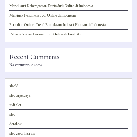
Menelusuri Keberagaman Dunia Judi Online di Indonesia
Menguak Fenomena Judi Online di Indonesia
Perjudian Online: Trend Baru dalam Industri Hiburan di Indonesia
Rahasia Sukses Bermain Judi Online di Tanah Air
Recent Comments
No comments to show.
slot88
slot terpercaya
judi slot
slot
dorahoki
slot gacor hari ini