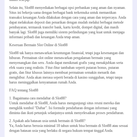
Selain itu, Slot88 menyediakan berbagai opsi perbankan yang aman dan nyaman.
Situs ini bekerja sama dengan berbagai bank terkemuka untuk memastikan
transaksi keuangan Anda dilakukan dengan cara yang aman dan terpercaya. Anda
dapat melakukan deposit dan penarikan dengan mudah melalui berbagai metode
pembayaran, termasuk transfer bank, kartu kredit, dompet digital, dan masih
banyak lagi. Slot88 juga memiliki sistem perlindungan yang kuat untuk menjaga
informasi pribadi dan keuangan Anda tetap aman.
Keseruan Bermain Slot Online di Slot88
Slot88 tak hanya menawarkan keuntungan finansial, tetapi juga kesenangan dan
hiburan. Permainan slot online menawarkan pengalaman bermain yang
menyenangkan dan seru. Anda dapat menikmati grafis yang menakjubkan serta
efek suara yang realistis. Fitur-fitur tambahan seperti putaran bonus, putaran
gratis, dan fitur khusus lainnya membuat permainan semakin menarik dan
menghibur. Anda akan merasa seperti berada di kasino sungguhan, tetapi tanpa
harus meninggalkan kenyamanan rumah Anda.
FAQ tentang Slot88
1. Bagaimana cara mendaftar di Slot88?
Untuk mendaftar di Slot88, Anda harus mengunjungi situs resmi mereka dan
mengklik tombol “Daftar”. Isi formulir pendaftaran dengan informasi yang
diminta dan ikuti petunjuk selanjutnya untuk menyelesaikan proses pendaftaran.
2. Apakah ada batasan usia untuk bermain di Slot88?
Ya, Anda harus berusia minimal 18 tahun untuk bisa bermain di Slot88 atau sesuai
dengan batasan usia yang berlaku di negara hukum tempat tinggal Anda.